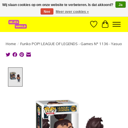
Wij slaan cookies op om onze website te verbeteren. Is dat akkoord?
Ja
Nee
Meer over cookies »
Brede assortiment direct leverbaar uit voorraad!
Verlanglijst
Winkelwa
Home
/
Funko POP! LEAGUE OF LEGENDS - Games N° 1136 - Yasuo
Product image slideshow Items