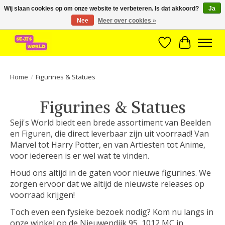
Wij slaan cookies op om onze website te verbeteren. Is dat akkoord?
Ja
Nee
Meer over cookies »
Brede assortiment direct leverbaar uit voorraad!
Verlanglijst
Winkelwa
Home
/
Figurines & Statues
Figurines & Statues
Seji's World biedt een brede assortiment van Beelden
en Figuren, die direct leverbaar zijn uit voorraad! Van
Marvel tot Harry Potter, en van Artiesten tot Anime,
voor iedereen is er wel wat te vinden.
Houd ons altijd in de gaten voor nieuwe figurines. We
zorgen ervoor dat we altijd de nieuwste releases op
voorraad krijgen!
Toch even een fysieke bezoek nodig? Kom nu langs in
onze winkel op de Nieuwendijk 95, 1012 MC in