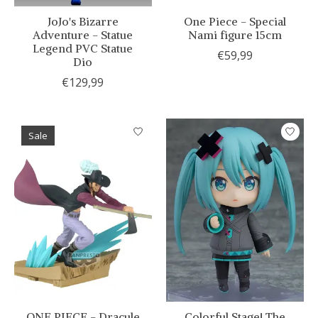
JoJo's Bizarre
One Piece - Special
Adventure - Statue
Nami figure 15cm
Legend PVC Statue
€59,99
Dio
€129,99
Sale
ONE PIECE - Dracule
Colorful Stage! The