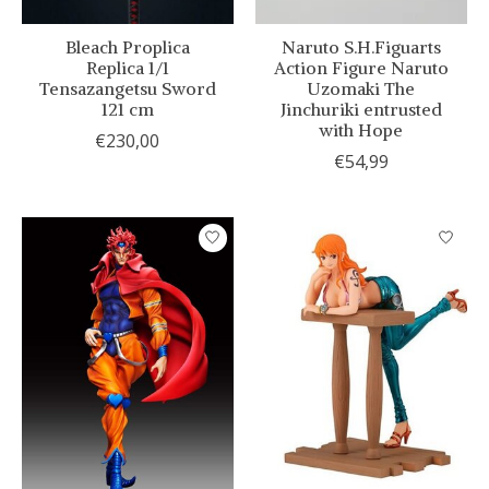
Bleach Proplica
Naruto S.H.Figuarts
Replica 1/1
Action Figure Naruto
Tensazangetsu Sword
Uzomaki The
121 cm
Jinchuriki entrusted
with Hope
€230,00
€54,99