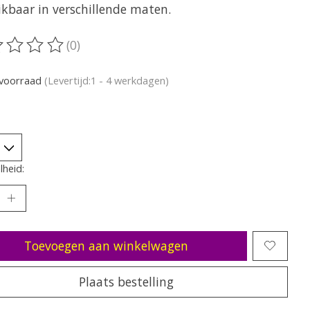
ikbaar in verschillende maten.
(0)
oordeling van dit product is
0
van de 5
voorraad
(Levertijd:1 - 4 werkdagen)
heid:
Toevoegen aan winkelwagen
Plaats bestelling