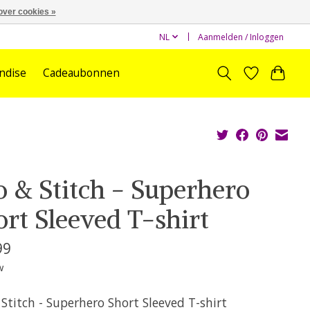
over cookies »
NL
Aanmelden / Inloggen
ndise
Cadeaubonnen
o & Stitch - Superhero
ort Sleeved T-shirt
99
w
 Stitch - Superhero Short Sleeved T-shirt