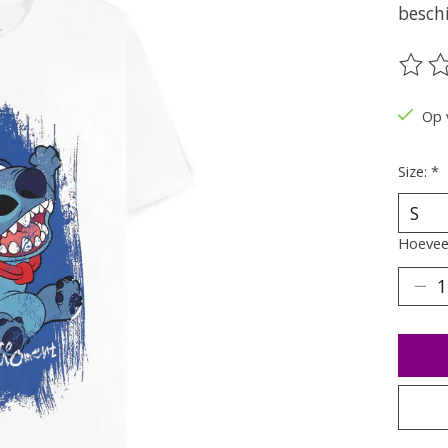
besch
De be
Op 
Size:
*
Hoeveel