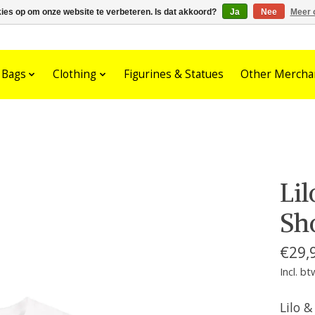
kies op om onze website te verbeteren. Is dat akkoord?
Ja
Nee
Meer 
Bags
Clothing
Figurines & Statues
Other Mercha
Lil
Sh
€29,
Incl. bt
Lilo &