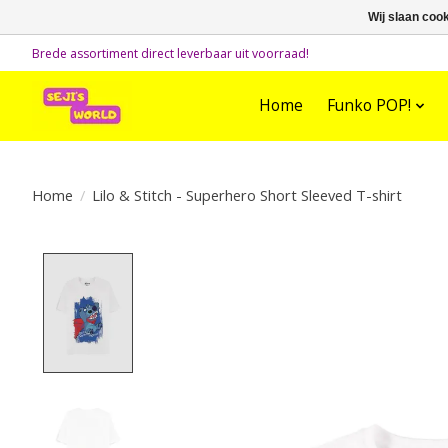
Wij slaan coo
Brede assortiment direct leverbaar uit voorraad!
Home
Funko POP!
Home
/
Lilo & Stitch - Superhero Short Sleeved T-shirt
Product image slideshow Items