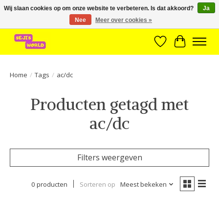
Wij slaan cookies op om onze website te verbeteren. Is dat akkoord?
Ja
Nee
Meer over cookies »
Brede assortiment direct leverbaar uit voorraad!
Verlanglijst
Winkelwa
Home
/
Tags
/
ac/dc
Producten getagd met
ac/dc
Filters weergeven
0 producten
Sorteren op
Meest bekeken