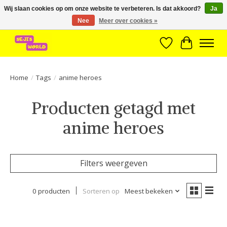
Wij slaan cookies op om onze website te verbeteren. Is dat akkoord?
Ja
Nee
Meer over cookies »
Brede assortiment direct leverbaar uit voorraad!
Verlanglijst
Winkelwa
Home
/
Tags
/
anime heroes
Producten getagd met
anime heroes
Filters weergeven
0 producten
Sorteren op
Meest bekeken