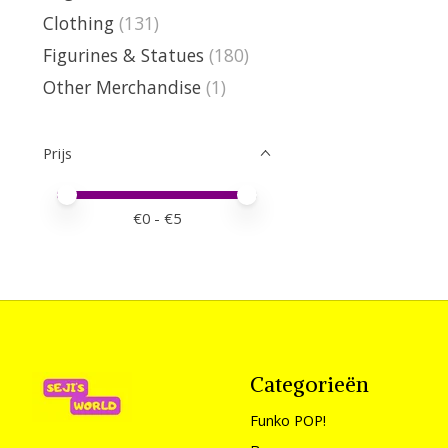
Clothing
(131)
Figurines & Statues
(180)
Other Merchandise
(1)
Prijs
Minimale prijswaarde
Price maximum value
€
0
- €
5
Categorieën
Funko POP!