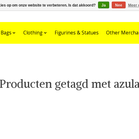
kies op om onze website te verbeteren. Is dat akkoord?
Ja
Nee
Meer 
Bags
Clothing
Figurines & Statues
Other Mercha
Producten getagd met azul