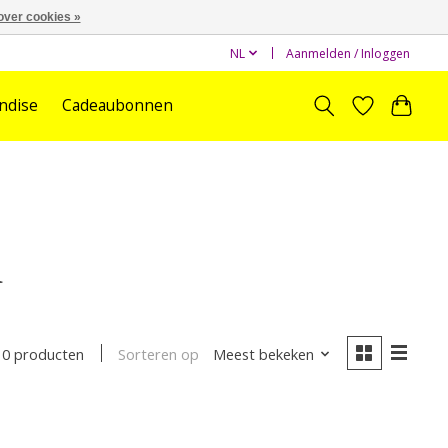
over cookies »
NL
Aanmelden / Inloggen
ndise
Cadeaubonnen
a
Sorteren op
Meest bekeken
0 producten