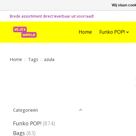
Wij slaan coo
Brede assortiment direct leverbaar uit voorraad!
Home
Funko POP!
Home
/
Tags
/
azula
Categorieën
Funko POP!
(874)
Bags
(83)