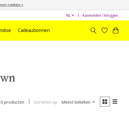
over cookies »
NL
Aanmelden / Inloggen
ndise
Cadeaubonnen
own
Sorteren op
Meest bekeken
0 producten