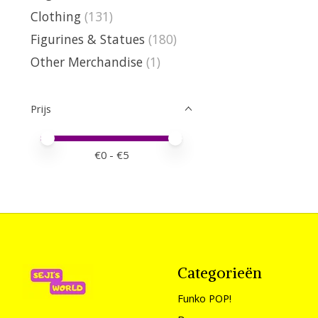
Clothing
(131)
Figurines & Statues
(180)
Other Merchandise
(1)
Prijs
Minimale prijswaarde
Price maximum value
€
0
- €
5
Categorieën
Funko POP!