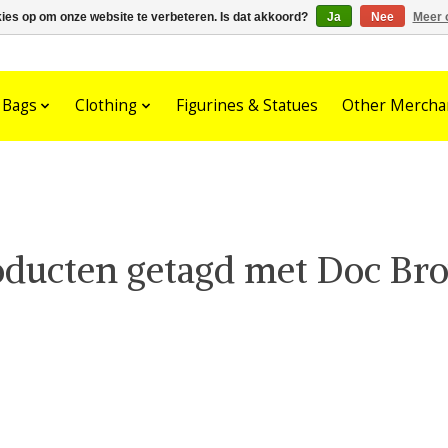
kies op om onze website te verbeteren. Is dat akkoord?
Ja
Nee
Meer 
Bags
Clothing
Figurines & Statues
Other Mercha
oducten getagd met Doc Br