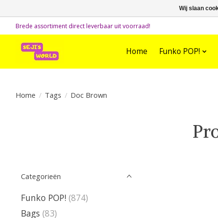
Wij slaan coo
Brede assortiment direct leverbaar uit voorraad!
Home
Funko POP!
Home
/
Tags
/
Doc Brown
Pr
Categorieën
Funko POP!
(874)
Bags
(83)