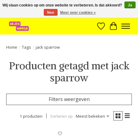
Wij slaan cookies op om onze website te verbeteren. Is dat akkoord?
Ja
Nee
Meer over cookies »
Brede assortiment direct leverbaar uit voorraad!
Verlanglijst
Winkelwa
Home
/
Tags
/
jack sparrow
Producten getagd met jack
sparrow
Filters weergeven
1 producten
Sorteren op
Meest bekeken