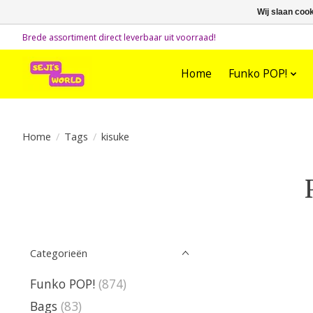
Wij slaan coo
Brede assortiment direct leverbaar uit voorraad!
Home
Funko POP!
Home
/
Tags
/
kisuke
Categorieën
Funko POP!
(874)
Bags
(83)