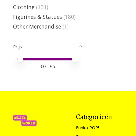
Clothing
(131)
Figurines & Statues
(180)
Other Merchandise
(1)
Prijs
Minimale prijswaarde
Price maximum value
€
0
- €
5
Categorieën
Funko POP!