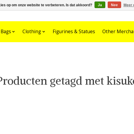
kies op om onze website te verbeteren. Is dat akkoord?
Ja
Nee
Meer 
Bags
Clothing
Figurines & Statues
Other Mercha
Producten getagd met kisuk