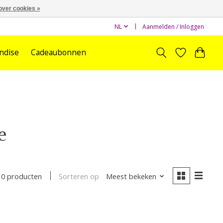
over cookies »
NL
Aanmelden / Inloggen
ndise
Cadeaubonnen
e
Sorteren op
Meest bekeken
0 producten