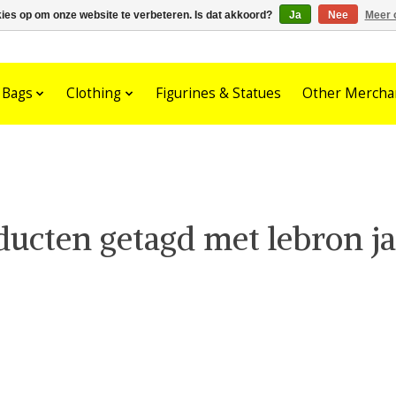
kies op om onze website te verbeteren. Is dat akkoord?
Ja
Nee
Meer 
Bags
Clothing
Figurines & Statues
Other Mercha
ducten getagd met lebron j