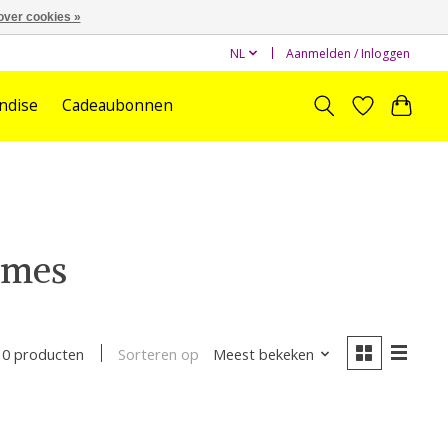
over cookies »
NL
Aanmelden / Inloggen
ndise
Cadeaubonnen
ames
Sorteren op
Meest bekeken
0 producten