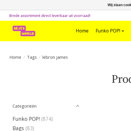
Wij slaan coo
Brede assortiment direct leverbaar uit voorraad!
Home
Funko POP!
Home
/
Tags
/
lebron james
Pro
Categorieën
Funko POP!
(874)
Bags
(83)