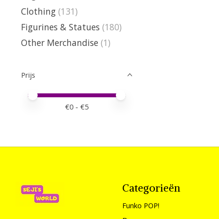
Clothing
(131)
Figurines & Statues
(180)
Other Merchandise
(1)
Prijs
Minimale prijswaarde
Price maximum value
€
0
- €
5
Categorieën
Funko POP!