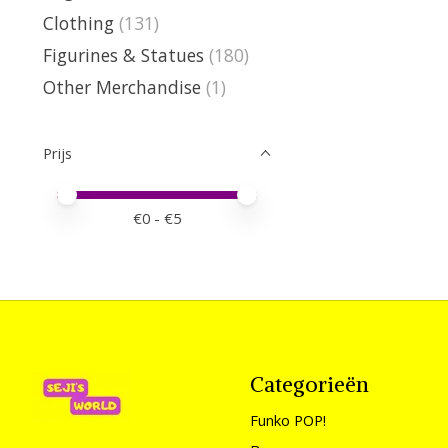
Clothing
(131)
Figurines & Statues
(180)
Other Merchandise
(1)
Prijs
Minimale prijswaarde
Price maximum value
€
0
- €
5
Categorieën
Funko POP!