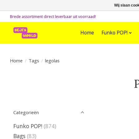
Wij slaan coo
Brede assortiment direct leverbaar uit voorraad!
Home
Funko POP!
Home
/
Tags
/
legolas
Categorieën
Funko POP!
(874)
Bags
(83)