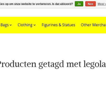
kies op om onze website te verbeteren. Is dat akkoord?
Ja
Nee
Meer 
Bags
Clothing
Figurines & Statues
Other Mercha
Producten getagd met legola