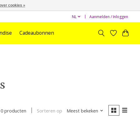
over cookies »
NL
Aanmelden / Inloggen
ndise
Cadeaubonnen
s
Sorteren op
Meest bekeken
0 producten