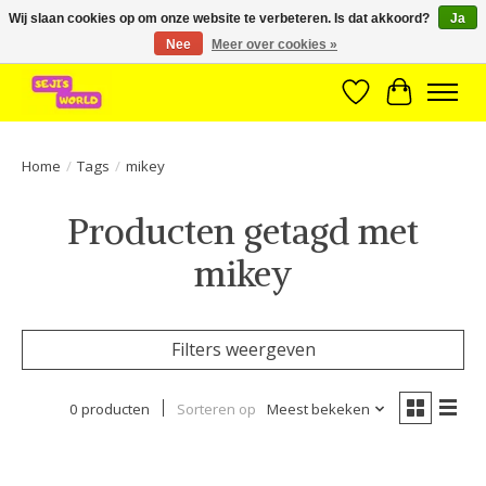
Wij slaan cookies op om onze website te verbeteren. Is dat akkoord?
Ja
Nee
Meer over cookies »
Brede assortiment direct leverbaar uit voorraad!
Verlanglijst
Winkelwa
Home
/
Tags
/
mikey
Producten getagd met
mikey
Filters weergeven
0 producten
Sorteren op
Meest bekeken