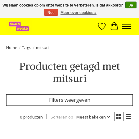
Wij slaan cookies op om onze website te verbeteren. Is dat akkoord?
Ja
Nee
Meer over cookies »
Brede assortiment direct leverbaar uit voorraad!
Verlanglijst
Winkelwa
Home
/
Tags
/
mitsuri
Producten getagd met
mitsuri
Filters weergeven
0 producten
Sorteren op
Meest bekeken