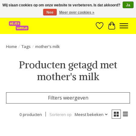
Wij slaan cookies op om onze website te verbeteren. Is dat akkoord?
Ja
Nee
Meer over cookies »
Brede assortiment direct leverbaar uit voorraad!
Verlanglijst
Winkelwa
Home
/
Tags
/
mother's milk
Producten getagd met
mother's milk
Filters weergeven
0 producten
Sorteren op
Meest bekeken