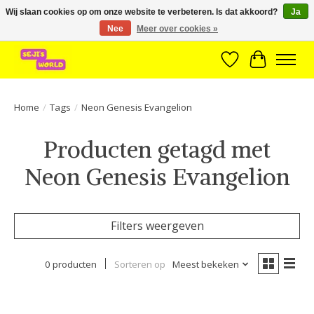
Wij slaan cookies op om onze website te verbeteren. Is dat akkoord?
Ja
Nee
Meer over cookies »
Brede assortiment direct leverbaar uit voorraad!
Verlanglijst
Winkelwa
Home
/
Tags
/
Neon Genesis Evangelion
Producten getagd met
Neon Genesis Evangelion
Filters weergeven
0 producten
Sorteren op
Meest bekeken