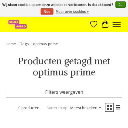
Wij slaan cookies op om onze website te verbeteren. Is dat akkoord?
Ja
Nee
Meer over cookies »
Brede assortiment direct leverbaar uit voorraad!
Verlanglijst
Winkelwa
Home
/
Tags
/
optimus prime
Producten getagd met
optimus prime
Filters weergeven
0 producten
Sorteren op
Meest bekeken