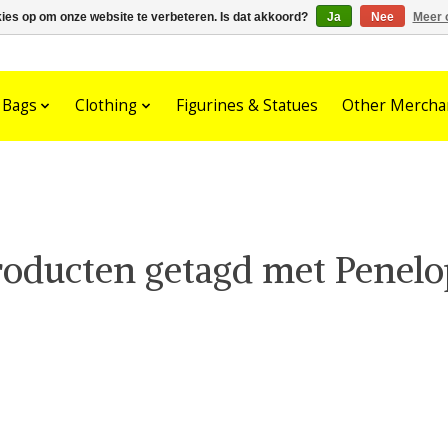
kies op om onze website te verbeteren. Is dat akkoord?
Ja
Nee
Meer 
Bags
Clothing
Figurines & Statues
Other Mercha
roducten getagd met Penelo