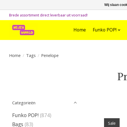
Wij slaan coo
Brede assortiment direct leverbaar uit voorraad!
Home
Funko POP!
Home
/
Tags
/
Penelope
P
Categorieën
Funko POP!
(874)
Sale
Bags
(83)