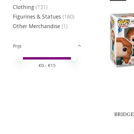
Clothing
(131)
Figurines & Statues
(180)
Other Merchandise
(1)
Prijs
Minimale prijswaarde
Price maximum value
€
0
- €
15
BRIDGER