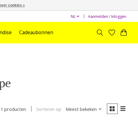
over cookies »
NL
Aanmelden / Inloggen
ndise
Cadeaubonnen
pe
Sorteren op
Meest bekeken
1 producten