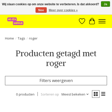
Wij slaan cookies op om onze website te verbeteren. Is dat akkoord?
Ja
Nee
Meer over cookies »
Brede assortiment direct leverbaar uit voorraad!
Verlanglijst
Winkelwa
Home
/
Tags
/
roger
Producten getagd met
roger
Filters weergeven
0 producten
Sorteren op
Meest bekeken