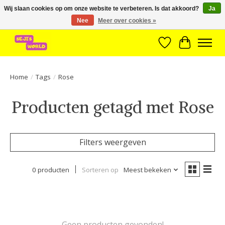
Wij slaan cookies op om onze website te verbeteren. Is dat akkoord?
Ja
Nee
Meer over cookies »
Brede assortiment direct leverbaar uit voorraad!
Verlanglijst
Winkelwa
Home
/
Tags
/
Rose
Producten getagd met Rose
Filters weergeven
0 producten
Sorteren op
Meest bekeken
Geen producten gevonden!