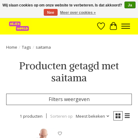
Wij slaan cookies op om onze website te verbeteren. Is dat akkoord?
Ja
Nee
Meer over cookies »
Brede assortiment direct leverbaar uit voorraad!
Verlanglijst
Winkelwa
Home
/
Tags
/
saitama
Producten getagd met
saitama
Filters weergeven
1 producten
Sorteren op
Meest bekeken