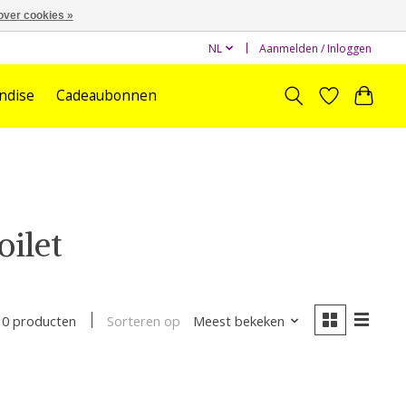
over cookies »
NL
Aanmelden / Inloggen
ndise
Cadeaubonnen
oilet
Sorteren op
Meest bekeken
0 producten