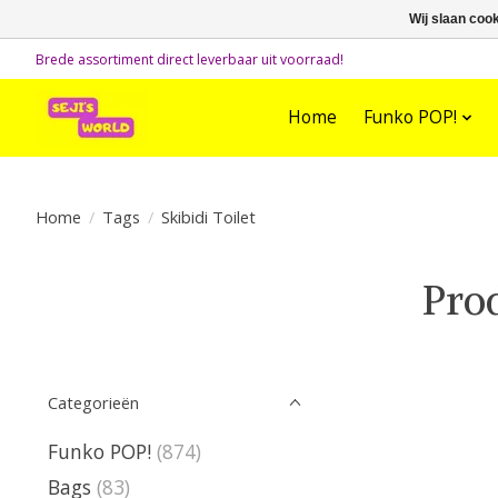
Wij slaan coo
Brede assortiment direct leverbaar uit voorraad!
Home
Funko POP!
Home
/
Tags
/
Skibidi Toilet
Prod
Categorieën
Funko POP!
(874)
Bags
(83)