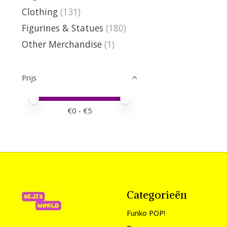
Clothing
(131)
Figurines & Statues
(180)
Other Merchandise
(1)
Prijs
Minimale prijswaarde
Price maximum value
€
0
- €
5
Categorieën
Funko POP!