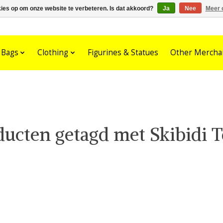
kies op om onze website te verbeteren. Is dat akkoord?
Ja
Nee
Meer 
Bags
Clothing
Figurines & Statues
Other Mercha
ucten getagd met Skibidi T