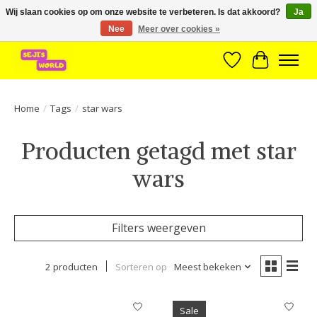
Wij slaan cookies op om onze website te verbeteren. Is dat akkoord?
Ja
Nee
Meer over cookies »
Brede assortiment direct leverbaar uit voorraad!
Verlanglijst
Winkelwa
Home
/
Tags
/
star wars
Producten getagd met star
wars
Filters weergeven
2 producten
Sorteren op
Meest bekeken
Sale