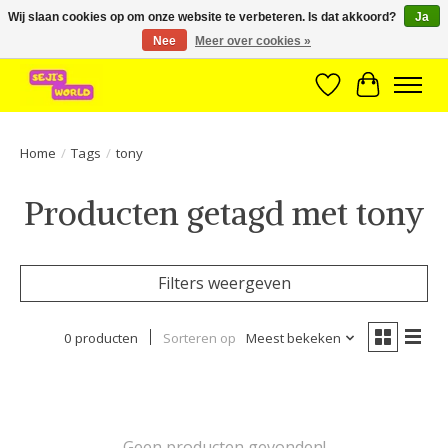
Wij slaan cookies op om onze website te verbeteren. Is dat akkoord?
Ja
Nee
Meer over cookies »
Brede assortiment direct leverbaar uit voorraad!
Verlanglijst
Winkelwa
Home
/
Tags
/
tony
Producten getagd met tony
Filters weergeven
0 producten
Sorteren op
Meest bekeken
Geen producten gevonden!